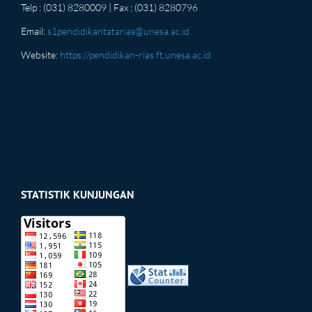
Telp : (031) 8280009 | Fax : (031) 8280796
Email:
s1pendidikantatarias@unesa.ac.id
Website:
https://pendidikan-rias.ft.unesa.ac.id
STATISTIK KUNJUNGAN