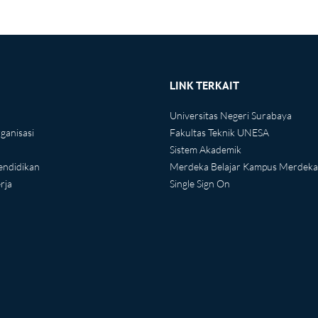
LINK TERKAIT
Universitas Negeri Surabaya
ganisasi
Fakultas Teknik UNESA
Sistem Akademik
endidikan
Merdeka Belajar Kampus Merdeka
rja
Single Sign On