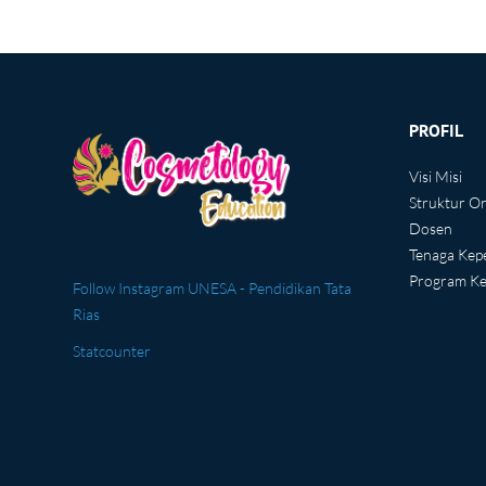
PROFIL
Visi Misi
Struktur Or
Dosen
Tenaga Kep
Program Ke
Follow Instagram UNESA - Pendidikan Tata
Rias
Statcounter