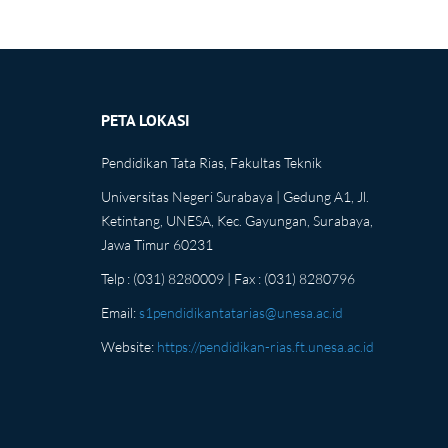
PETA LOKASI
Pendidikan Tata Rias, Fakultas Teknik
Universitas Negeri Surabaya | Gedung A1, Jl.
Ketintang, UNESA, Kec. Gayungan, Surabaya,
Jawa Timur 60231
Telp : (031) 8280009 | Fax : (031) 8280796
Email:
s1pendidikantatarias@unesa.ac.id
Website:
https://pendidikan-rias.ft.unesa.ac.id